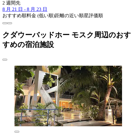
2 週間先
8 月 21 日 - 8 月 23 日
おすすめ順
料金 (低い順)
距離の近い順
星評価順
クダウーバッドホー モスク周辺のおす
すめの宿泊施設