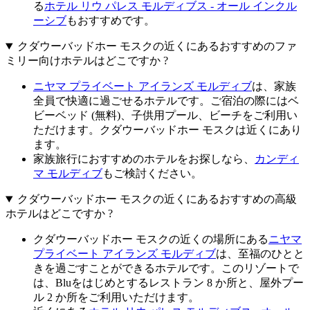
る
ホテル リウ パレス モルディブス - オール インクル
ーシブ
もおすすめです。
クダウーバッドホー モスクの近くにあるおすすめのファ
ミリー向けホテルはどこですか ?
ニヤマ プライベート アイランズ モルディブ
は、家族
全員で快適に過ごせるホテルです。ご宿泊の際にはベ
ビーベッド (無料)、子供用プール、ビーチをご利用い
ただけます。クダウーバッドホー モスクは近くにあり
ます。
家族旅行におすすめのホテルをお探しなら、
カンディ
マ モルディブ
もご検討ください。
クダウーバッドホー モスクの近くにあるおすすめの高級
ホテルはどこですか ?
クダウーバッドホー モスクの近くの場所にある
ニヤマ
プライベート アイランズ モルディブ
は、至福のひとと
きを過ごすことができるホテルです。このリゾートで
は、Bluをはじめとするレストラン 8 か所と、屋外プー
ル 2 か所をご利用いただけます。