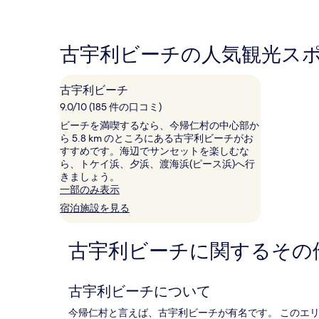
は、
し
し
過
い、
い、
去
(18
(11
24
件
件
古宇利ビーチの人気観光ス
時
の
の
間
口
口
に
コ
コ
古宇利ビーチ
お
ミ)
ミ)
け
件
件
9.0/10 (185 件の口コミ)
る
の
の
ビーチを満喫するなら、今帰仁村の中心部か
1
口
口
ら 5.8 km のところにある古宇利ビーチがお
泊
コ
コ
すすめです。海辺でサンセットを楽しむな
大
ミ
ミ
ら、トケイ浜、夕浜、渡海浜(ピース浜)へ行
人
きましょう。
2
一部のみ表示
名
宿泊施設を見る
利
用
時
古宇利ビーチに関するその
の
最
低
価
古宇利ビーチについて
格
で
今帰仁村と言えば、古宇利ビーチが有名です。 このエ