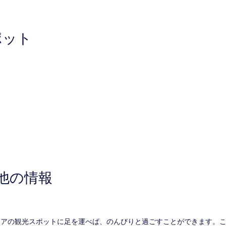
し
い、
(2
件
ポット
の
口
コ
ミ)
件
の
口
コ
ミ
他の情報
リアの観光スポットに足を運べば、のんびりと過ごすことができます。