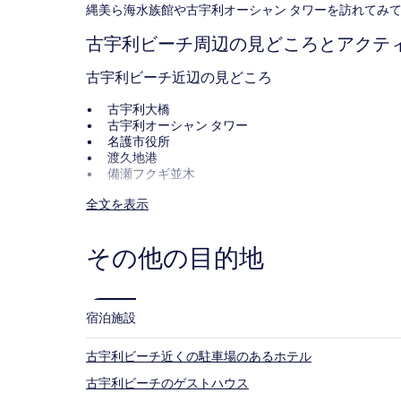
す。
縄美ら海水族館や古宇利オーシャン タワーを訪れてみ
料
金
古宇利ビーチ周辺の見どころとアクテ
お
よ
古宇利ビーチ近辺の見どころ
び
空
古宇利大橋
室
古宇利オーシャン タワー
状
名護市役所
況
渡久地港
は
備瀬フクギ並木
変
動
古宇利ビーチ近辺でのおすすめアクティビティ
全文を表示
す
沖縄美ら海水族館
る
ジャングリア沖縄
場
その他の目的地
ナゴパイナップルパーク
合
オキナワ ハナサキマルシェ
が
ダチョウらんど沖縄
あ
り
宿泊施設
ま
す。
古宇利ビーチ近くの駐車場のあるホテル
別
途、
古宇利ビーチのゲストハウス
利