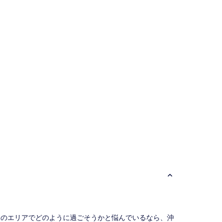
し
い、
(25
件
の
口
コ
ミ)
件
の
口
コ
ミ
このエリアでどのように過ごそうかと悩んでいるなら、沖