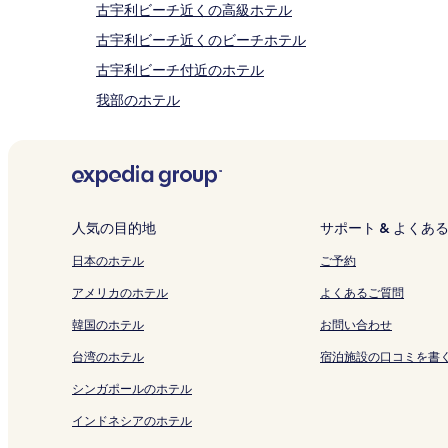
用
古宇利ビーチ近くの高級ホテル
規
古宇利ビーチ近くのビーチホテル
約
が
古宇利ビーチ付近のホテル
適
用
我部のホテル
さ
エメラルド ビーチのヴィラ
れ
る
古宇利オーシャン タワー付近のホテル
場
合
ダチョウらんど沖縄付近のホテル
が
済井出のホテル
あ
人気の目的地
サポート & よくあ
り
夕浜付近のホテル
ま
日本のホテル
ご予約
す。
中間のヴィラ
アメリカのホテル
よくあるご質問
ナゴパイナップルパーク付近のホテル
韓国のホテル
お問い合わせ
備瀬フクギ並木のコテージ
台湾のホテル
宿泊施設の口コミを書
備瀬フクギ並木のアパートメント
シンガポールのホテル
備瀬フクギ並木のゲストハウス
インドネシアのホテル
名護市のアパートメント