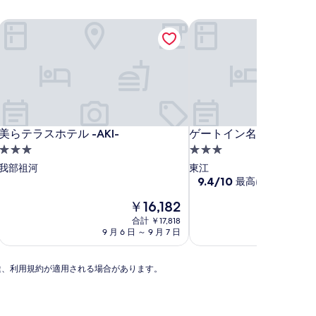
美らテラスホテル -AKI-
ゲートイン名護
美らテラスホテル -AKI-
ゲートイン名護
美らテラスホテル -AKI-
ゲートイン名護
3.0
3.0
つ
つ
我部祖河
東江
星
星
10
9.4/10
最高に素晴らしい
段
宿
宿
現
￥16,182
階
泊
泊
在
中
合計 ￥17,818
施
施
の
9.4、
9 月 6 日 ～ 9 月 7 日
8 月 29 
設
料
設
最
金
高
は
に
別途、利用規約が適用される場合があります。
￥16,182
素
晴
ら