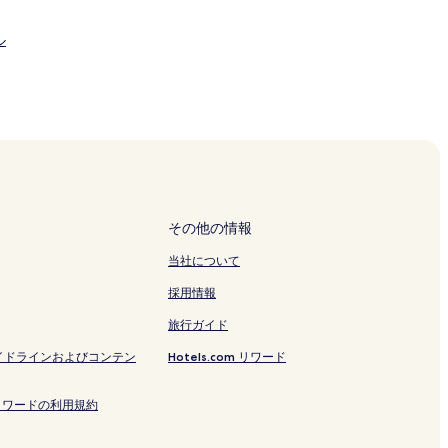
ル
ト
その他の情報
当社について
採用情報
旅行ガイド
イドラインおよびコンテン
Hotels.com リワード
ルホテル
om リワードの利用規約