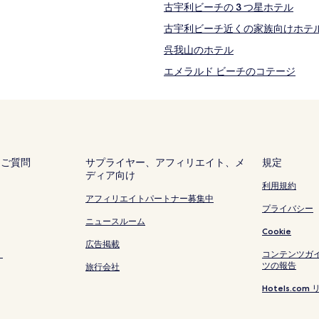
古宇利ビーチの 3 つ星ホテル
古宇利ビーチ近くの家族向けホテ
呉我山のホテル
エメラルド ビーチのコテージ
エメラルド ビーチのアパートメン
嵐山展望台付近のホテル
済井出の 3 つ星ホテル
ハートロック付近のホテル
るご質問
サプライヤー、アフィリエイト、メ
規定
ディア向け
湧川のホテル
利用規約
トケイ浜付近のホテル
アフィリエイトパートナー募集中
プライバシー
ワルミ大橋付近のホテル
ニュースルーム
Cookie
備瀬フクギ並木のヴィラ
広告掲載
く
コンテンツガ
備瀬フクギ並木のアパートスタイ
ツの報告
旅行会社
名護市のヴィラ
Hotels.c
名護市のゲストハウス