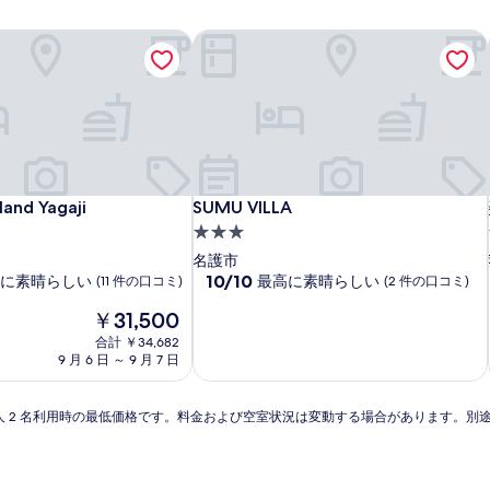
land Yagaji
SUMU VILLA
land Yagaji
SUMU VILLA
land Yagaji
SUMU VILLA
3.0
つ
名護市
星
10
10/10
に素晴らしい
最高に素晴らしい
(11 件の口コミ)
(2 件の口コミ)
段
宿
現
￥31,500
階
泊
在
中
合計 ￥34,682
施
の
10.0、
9 月 6 日 ～ 9 月 7 日
料
設
最
金
高
は
に
 泊大人 2 名利用時の最低価格です。料金および空室状況は変動する場合があります。
￥31,500
素
晴
ら