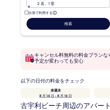
2 名、1 室
出張で利用する
検索
キャンセル料無料の料金プランな
予定が変わっても安心
以下の日付の料金をチェック
来週末
8 月 14 日 - 8 月 16 日
古宇利ビーチ周辺のアパー