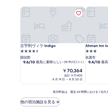
古宇利ヴィラ Indigo
Ahman Inn Is
古宇利ヴィラ Indigo
Ahman Inn Is
古宇利ヴィラ Indigo
Ahman Inn Is
4.5
3.0
つ
つ
国頭郡
名護市
星
10
星
10
9.6/10
9.4/10
最高に素晴らしい
最高
(18 件の口コミ)
段
段
宿
宿
現
￥70,364
階
階
泊
泊
在
中
中
合計 ￥77,400
施
施
の
9.6、
9.4、
8 月 19 日 ～ 8 月 20 日
設
料
設
最
最
金
高
高
は
表
に
に
表示料金は、過去 24 時間における 1
￥70,364
示
素
素
料
晴
晴
他の宿泊施設を見る
金
ら
ら