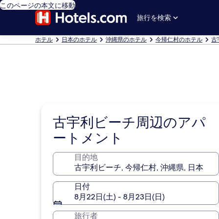
このページの本文に移動
旅行を検索
ホテル
日本のホテル
沖縄県のホテル
今帰仁村のホテル
古
古宇利ビーチ周辺のアパ
ートメント
目的地
日付
8月22日(土) - 8月23日(日)
旅行者