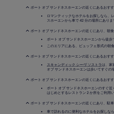
合
ポート オブ サンドネスホーエンの近くにあるおす
が
あ
ロマンティックなホテルをお探しなら、レス
り
スホーエンから車で 42 分の場所にありま
ま
す。
別
ポート オブ サンドネスホーエンの近くにあり、朝食
途、
ポート オブ サンドネスホーエンから徒歩で
利
用
このエリアにある、ビュッフェ形式の朝食 
規
約
ポート オブ サンドネスホーエンの近くにあるおすす
が
適
スキャンディック シーヴ ソストラ
は、家
用
オブ サンドネスホーエンは歩いてすぐの
さ
れ
ポート オブ サンドネスホーエンの近くにあるおすす
る
場
ポート オブ サンドネスホーエンのすぐ近
合
はじめとするレストラン 2 か所をご利用
が
あ
ポート オブ サンドネスホーエンの近くにあり、駐
り
ま
車で訪れるのに便利なホテルをお探しなら、
す。