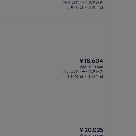
の
税およびサービス料込み
料
8 月 10 日 ～ 8 月 11 日
金
は
￥13,023
現
￥18,604
在
合計 ￥20,836
の
税およびサービス料込み
料
8 月 10 日 ～ 8 月 11 日
金
は
￥18,604
現
￥20,025
在