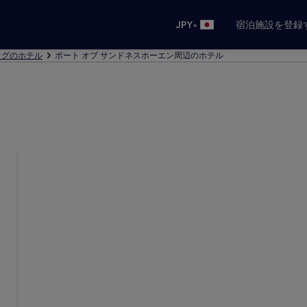
•
JPY
宿泊施設を登録
ウグのホテル
ポート オブ サンドネスホーエン周辺のホテル