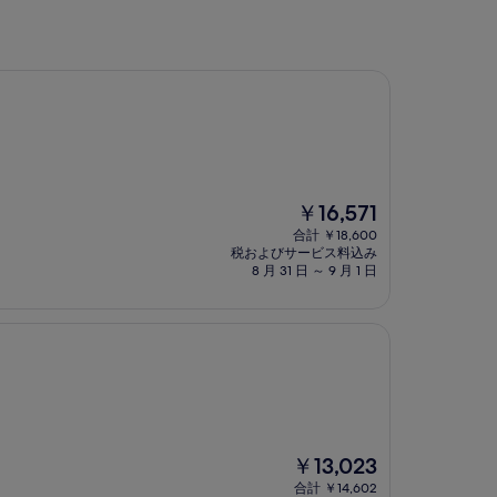
現
￥16,571
在
合計 ￥18,600
の
税およびサービス料込み
料
8 月 31 日 ～ 9 月 1 日
金
は
￥16,571
現
￥13,023
在
合計 ￥14,602