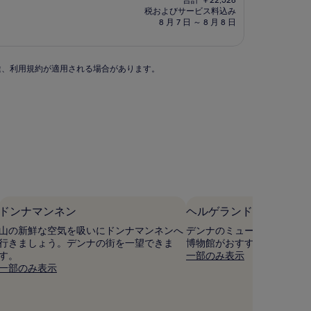
合計 ￥22,528
の
税およびサービス料込み
料
8 月 7 日 ～ 8 月 8 日
金
は
￥20,025
別途、利用規約が適用される場合があります。
ドンナマンネン
ヘルゲランド博物館
山の新鮮な空気を吸いにドンナマンネンへ
デンナのミュージアムなら
行きましょう。デンナの街を一望できま
博物館がおすすめです。
す。
一部のみ表示
一部のみ表示