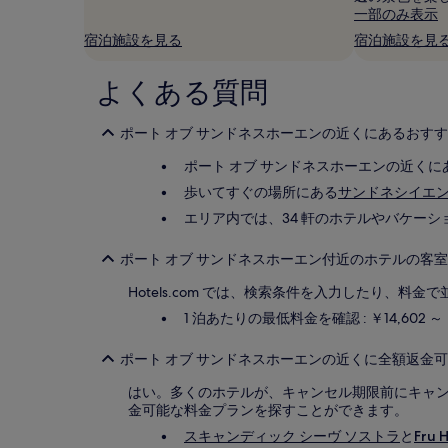
利
一部のみ表示
用
宿泊施設を見る
宿泊施設を見
時
の
最
よくある質問
低
価
ポート オブ サンドネスホーエンの近くにあるおすす
格
で
ポート オブ サンドネスホーエンの近くに
す。
料
歩いてすぐの場所にある
サンドネシイエン
金
エリア内では、34 軒のホテルやバケー
お
よ
ポート オブ サンドネスホーエン付近のホテルの客室
び
空
Hotels.com では、検索条件を入力したり
室
状
1 泊あたりの最低料金を確認 : ￥14,602 ～
況
は
ポート オブ サンドネスホーエンの近くに全額返金可
変
動
はい。多くのホテルが、キャンセル期限前にキャ
す
金可能な料金プランを探すことができます。
る
スキャンディック シーヴ ソストラ
と
Fru 
場