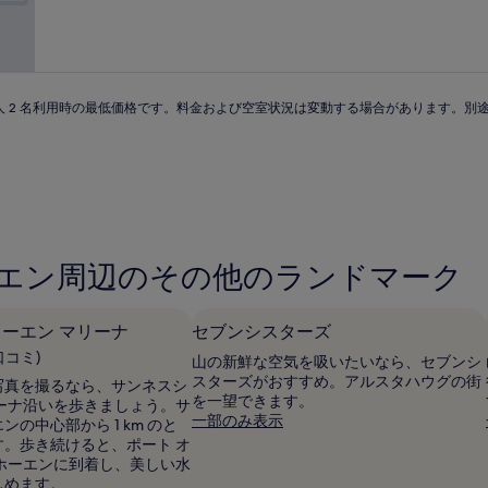
中
件
施
9.8、
の
設
最
口
高
コ
に
ミ
素
 泊大人 2 名利用時の最低価格です。料金および空室状況は変動する場合があります。
晴
ら
し
い、
(29
件
の
口
ーエン周辺のその他のランドマーク
コ
ミ)
件
ーエン マリーナ
セブンシスターズ
の
口
の口コミ)
山の新鮮な空気を吸いたいなら、セブンシ
コ
スターズがおすすめ。アルスタハウグの街
写真を撮るなら、サンネスシ
ミ
を一望できます。
リーナ沿いを歩きましょう。サ
一部のみ表示
の中心部から 1 km のと
す。歩き続けると、ポート オ
スホーエンに到着し、美しい水
しめます。