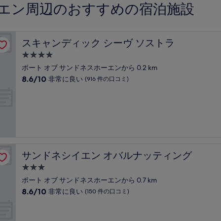
ーエン周辺のおすすめの宿泊施設
スキャンディック シーヴ ソストラ
スキャンディック シーヴ ソストラ
4.0
つ
ポート オブ サンドネスホーエンから 0.2 km
星
10
8.6/10
非常に良い
(916 件の口コミ)
宿
段
階
泊
中
施
8.6、
設
非
常
に
良
サンドネシイエン オバルナッティング
サンドネシイエン オバルナッティング
い、
(916
3.0
件
つ
ポート オブ サンドネスホーエンから 0.7 km
の
星
10
8.6/10
非常に良い
(150 件の口コミ)
口
宿
段
コ
階
泊
ミ)
中
件