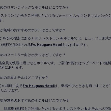
すめのロマンティックなホテルはどこですか ?
トラン 1 か所をご利用いただける
ヴォーグ ヘルゲランド ソルバッケ
す。
が無料のおすすめのホテルはどこですか ?
 16 分の場所にある
ナポリ レストラン & ホテル
では、ビュッフェ形式の朝
(無料)が提供される
Fru Haugans Hotel
もおすすめです。
めのファミリー向けホテルはどこですか ?
族全員で快適に過ごせるホテルです。ご宿泊の際にはベビーベッド (無料)
場所にあります。
めの高級ホテルはどこですか ?
くの場所にある
Fru Haugans Hotel
は、至福のひとときを過ごすことができるホテ
いただけます。
車場が無料のおすすめのホテルはどこですか ?
駐車場 (無料)をご利用いただける
ナポリ レストラン & ホテル
への宿