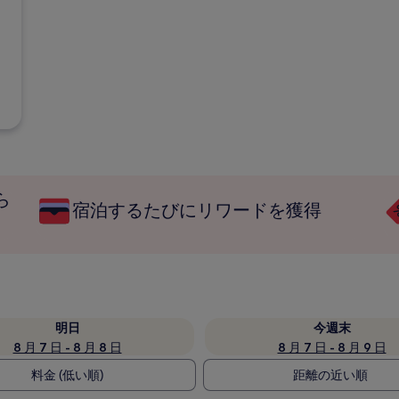
ら
宿泊するたびにリワードを獲得
明日
今週末
8 月 7 日 - 8 月 8 日
8 月 7 日 - 8 月 9 日
料金 (低い順)
距離の近い順