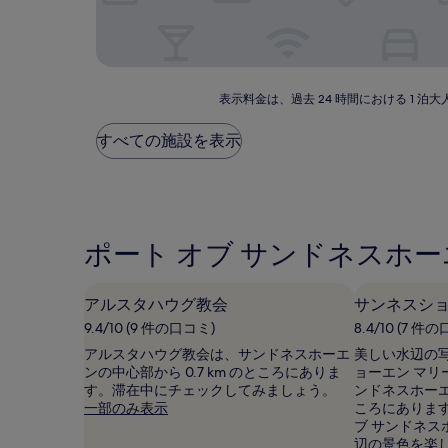
表
表示料金は、過去 24 時間における 1
示
料
すべての施設を表示
金
は、
過
去
24
時
ポート オブ サンドネスホ
間
に
お
アルスタハウグ教会
サンネスショ
け
9.4/10 (9 件の口コミ)
8.4/10 (7 件
る
1
アルスタハウグ教会は、サンドネスホーエ
美しい水辺の
泊
ンの中心部から 0.7 km のところにありま
ョーエン マ
大
す。滞在中にチェックしてみましょう。
ンドネスホーエン
人
一部のみ表示
ころにありま
2
ブ サンドネ
名
辺の景色を楽