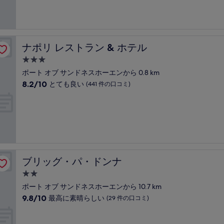
施
8.6、
の
設
非
口
常
コ
に
ミ
良
ナポリ レストラン & ホテル
ナポリ レストラン & ホテル
い、
(150
3.0
件
つ
ポート オブ サンドネスホーエンから 0.8 km
の
星
10
8.2/10
とても良い
(441 件の口コミ)
口
宿
段
コ
階
泊
ミ)
中
件
施
8.2、
の
設
と
口
て
コ
も
ミ
良
ブリッグ・パ・ドンナ
ブリッグ・パ・ドンナ
い、
(441
2.0
件
つ
ポート オブ サンドネスホーエンから 10.7 km
の
星
10
9.8/10
最高に素晴らしい
(29 件の口コミ)
口
宿
段
コ
階
泊
ミ)