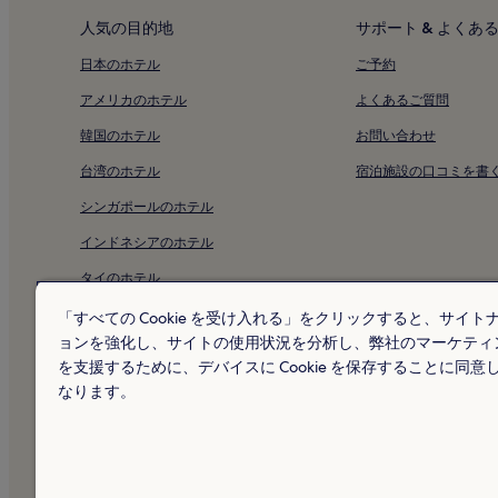
る
契島の旅館
人気の目的地
サポート & よくあ
場
合
契島近くの格安ホテル
日本のホテル
ご予約
が
契島の 3 つ星ホテル
あ
アメリカのホテル
よくあるご質問
り
契島近くの温泉のあるホテル
ま
韓国のホテル
お問い合わせ
す。
狩浜のホテル
別
台湾のホテル
宿泊施設の口コミを書
重井のホテル
途、
シンガポールのホテル
利
本郷町のホテル
用
インドネシアのホテル
規
耕三寺付近のホテル
約
タイのホテル
平山郁夫美術館付近のホテル
が
適
アラブ首長国連邦のホテル
「すべての Cookie を受け入れる」をクリックすると、サイト
因島水軍城付近のホテル
用
ョンを強化し、サイトの使用状況を分析し、弊社のマーケティ
イタリアのホテル
さ
因島大橋記念公園付近のホテル
を支援するために、デバイスに Cookie を保存することに同意
れ
志賀直哉旧居付近のホテル
マルタのホテル
る
なります。
場
西国寺付近のホテル
ニュージーランドのホテル
合
が
瀬戸田町瀬戸田のホテル
* 一部のホテルは、チェ
あ
© 2026 Hotels.com, L.P., an Exp
佛通寺付近のホテル
り