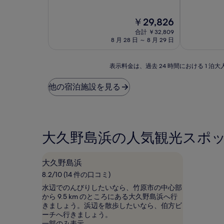
階
階
泊
泊
中
中
施
施
現
￥29,826
9.4、
9.4、
設
在
設
最
最
合計 ￥32,809
の
高
高
8 月 28 日 ～ 8 月 29 日
料
に
に
金
素
素
は
表
晴
晴
表示料金は、過去 24 時間における 1
￥29,826
示
ら
ら
料
し
し
他の宿泊施設を見る
金
い、
い、
は、
(74
(22
過
件
件
去
の
の
24
口
口
大久野島浜の人気観光スポ
時
コ
コ
間
ミ)
ミ)
に
件
件
大久野島浜
お
の
の
け
口
口
8.2/10 (14 件の口コミ)
る
コ
コ
水辺でのんびりしたいなら、竹原市の中心部
1
ミ
ミ
から 9.5 km のところにある大久野島浜へ行
泊
きましょう。浜辺を散歩したいなら、伯方ビ
大
ーチへ行きましょう。
人
一部のみ表示