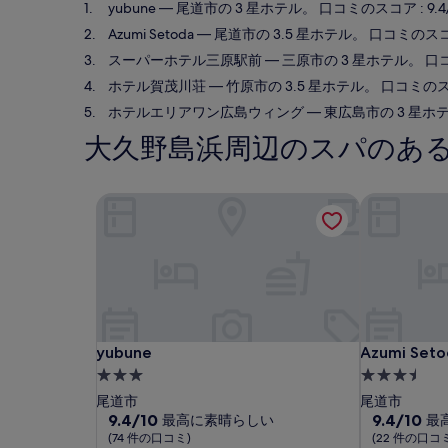
yubune
— 尾道市の 3 星ホテル。 口コミのスコア : 9.
Azumi Setoda
— 尾道市の 3.5 星ホテル。 口コミのスコア
スーパーホテル三原駅前
— 三原市の 3 星ホテル。 口コ
ホテル賀茂川荘
— 竹原市の 3.5 星ホテル。 口コミのスコア
ホテルエリアワン広島ウィング
— 東広島市の 3 星ホテ
大久野島浜周辺のスパのある
yubune
Azumi Seto
yubune
Azumi Seto
yubune
Azumi Seto
3.0
3.5
つ
つ
尾道市
尾道市
星
10
星
10
9.4/10
9.4/10
最高に素晴らしい
最
段
段
(74 件の口コミ)
(22 件の口コ
宿
宿