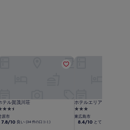
ホテル賀茂川荘
ホテルエリアワン広島ウィ
ホテル賀茂川荘
ホテルエリアワン広島ウィ
ホテル賀茂川荘
ホテルエリアワン広島ウィ
.5
3.0
つ
つ
竹原市
東広島市
星
10
星
10
7.8/10
8.4/10
良い
とても良い
(34 件の口コミ)
(350 件
段
段
宿
宿