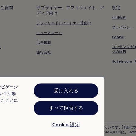
契島のゲストハウス
るご質問
サプライヤー、アフィリエイト、メ
規定
ディア向け
契島の 2 つ星ホテル
利用規約
契島近くのビジネスホテル
アフィリエイトパートナー募集中
プライバシー
契島付近のホテル
ニュースルーム
Cookie
御寺のホテル
広告掲載
く
コンテンツガ
江の浦のホテル
ツの報告
旅行会社
並滝寺温泉のホテル
Hotels.c
おのみち文学の館付近のホテル
因島フラワーセンター付近のホテ
ナビゲーシ
白滝山付近のホテル
受け入れる
ング活動
筆影山展望台付近のホテル
したことに
千光寺山ロープウェイ 山麓駅付近
すべて拒否する
浄土寺付近のホテル
三永水源地付近のホテル
Cookie 設定
ックイン日の 24 時間以上前までにキャンセルすることを条件としています。詳細は
edia Group company. All rights reserved. Hotels.com および Hotels.com の
ホットカモ付近のホテル