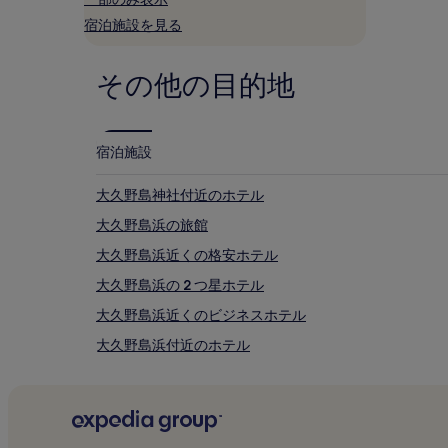
2
宿泊施設を見る
名
利
用
その他の目的地
時
の
最
低
価
宿泊施設
格
で
大久野島神社付近のホテル
す。
料
大久野島浜の旅館
金
大久野島浜近くの格安ホテル
お
よ
大久野島浜の 2 つ星ホテル
び
空
大久野島浜近くのビジネスホテル
室
大久野島浜付近のホテル
状
況
高見山付近のホテル
は
変
契島近くの朝食無料のホテル
動
契島近くのペットと泊まれるホテル
す