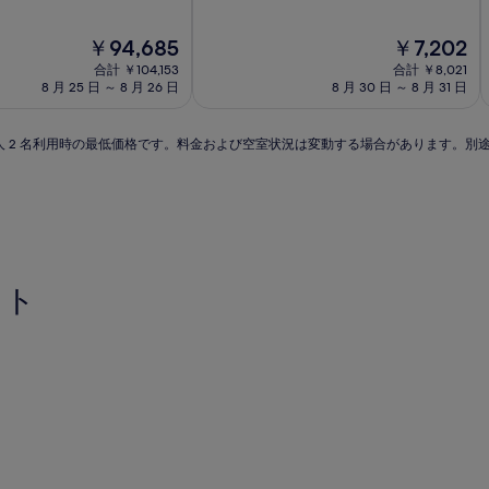
階
泊
中
施
現
現
￥94,685
￥7,202
8.8、
在
設
在
非
合計 ￥104,153
合計 ￥8,021
の
の
常
8 月 25 日 ～ 8 月 26 日
8 月 30 日 ～ 8 月 31 日
料
料
に
金
金
良
は
は
い、
 泊大人 2 名利用時の最低価格です。料金および空室状況は変動する場合があります。
￥94,685
￥7,202
(401
件
の
口
コ
ミ)
件
ット
の
口
コ
ミ