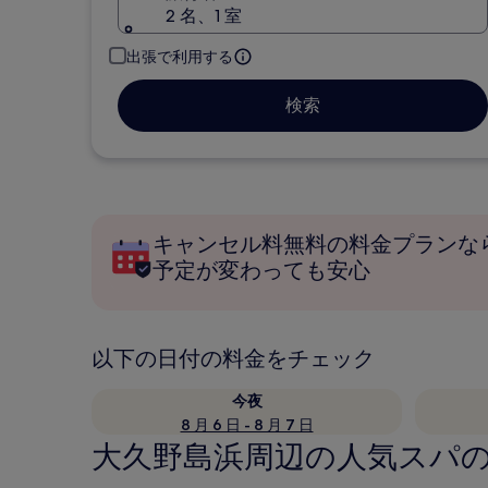
2 名、1 室
出張で利用する
検索
キャンセル料無料の料金プランな
予定が変わっても安心
以下の日付の料金をチェック
今夜
8 月 6 日 - 8 月 7 日
大久野島浜周辺の人気スパのあ