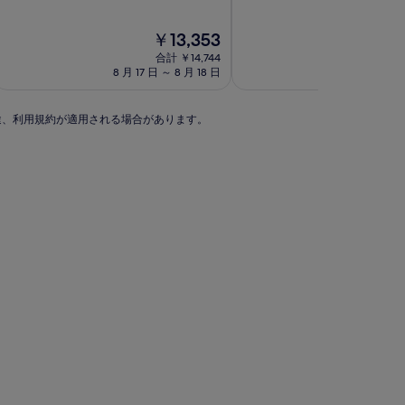
階
階
泊
泊
中
中
施
施
現
￥13,353
7.8、
8.4、
設
在
設
良
と
合計 ￥14,744
合
の
い、
て
8 月 17 日 ～ 8 月 18 日
9 月 1 日
料
(34
も
金
件
良
は
の
い、
別途、利用規約が適用される場合があります。
￥13,353
￥
口
(350
コ
件
ミ)
の
件
口
の
コ
口
ミ)
コ
件
ミ
の
口
コ
ミ