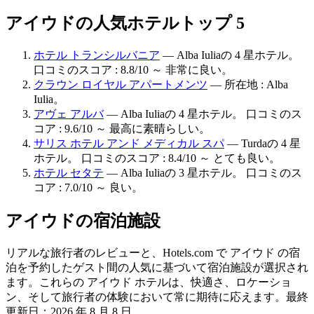
アイウドの人気ホテルトップ 5
ホテル トランシルバニア
— Alba Iuliaの 4 星ホテル。
口コミのスコア : 8.8/10 ～ 非常に良い。
クラウン ロイヤル アパートメンツ
— 所在地 : Alba
Iulia。
アヴェ アルバ
— Alba Iuliaの 4 星ホテル。 口コミのス
コア : 9.6/10 ～ 最高に素晴らしい。
サリス ホテル アンド メディカル スパ
— Turdaの 4 星
ホテル。 口コミのスコア : 8.4/10 ～ とても良い。
ホテル セタテ
— Alba Iuliaの 3 星ホテル。 口コミのス
コア : 7.0/10 ～ 良い。
アイウドの宿泊施設
リアルな旅行者のレビューと、Hotels.com で アイウド の宿
泊を予約したゲスト間の人気に基づいて宿泊施設が選択され
ます。これらの アイウド ホテルは、快適さ、ロケーショ
ン、そして旅行者の体験において常に期待に応えます。最終
更新日：
2026 年 8 月 8 日
。