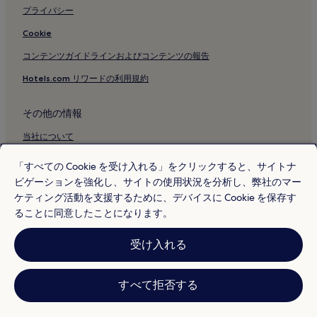
プライバシー
Cookie
コンテンツガイドラインおよびコンテンツの報告
Hotels.com リワードの利用規約
その他の情報
当社について
採用情報
「すべての Cookie を受け入れる」をクリックすると、サイトナ
ビゲーションを強化し、サイトの使用状況を分析し、弊社のマー
旅行ガイド
ケティング活動を支援するために、デバイスに Cookie を保存す
Hotels.com リワード
ることに同意したことになります。
* 一部のホテルは、チェックイン日の 24 時間以上前までにキャンセルす
受け入れる
ることを条件としています。詳細はウェブサイトでご覧ください。
© 2026 Hotels.com, L.P., an Expedia Group company. All rights reserved.
Hotels.com および Hotels.com のロゴは、Hotels.com, L.P. の商標または
登録商標です。
すべて拒否する