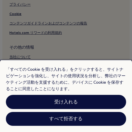
プライバシー
Cookie
コンテンツガイドラインおよびコンテンツの報告
Hotels.com リワードの利用規約
その他の情報
当社について
採用情報
「すべての Cookie を受け入れる」をクリックすると、サイトナ
ビゲーションを強化し、サイトの使用状況を分析し、弊社のマー
旅行ガイド
ケティング活動を支援するために、デバイスに Cookie を保存す
Hotels.com リワード
ることに同意したことになります。
* 一部のホテルは、チェックイン日の 24 時間以上前までにキャンセルす
受け入れる
ることを条件としています。詳細はウェブサイトでご覧ください。
© 2026 Hotels.com, L.P., an Expedia Group company. All rights reserved.
Hotels.com および Hotels.com のロゴは、Hotels.com, L.P. の商標または
登録商標です。
すべて拒否する