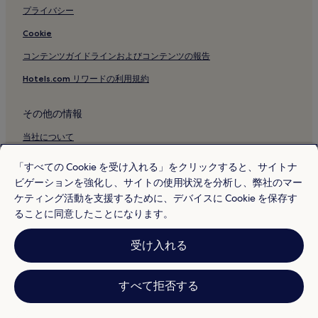
プライバシー
Cookie
コンテンツガイドラインおよびコンテンツの報告
Hotels.com リワードの利用規約
その他の情報
当社について
採用情報
「すべての Cookie を受け入れる」をクリックすると、サイトナ
ビゲーションを強化し、サイトの使用状況を分析し、弊社のマー
旅行ガイド
ケティング活動を支援するために、デバイスに Cookie を保存す
Hotels.com リワード
ることに同意したことになります。
* 一部のホテルは、チェックイン日の 24 時間以上前までにキャンセルす
受け入れる
ることを条件としています。詳細はウェブサイトでご覧ください。
© 2026 Hotels.com, L.P., an Expedia Group company. All rights reserved.
Hotels.com および Hotels.com のロゴは、Hotels.com, L.P. の商標または
登録商標です。
すべて拒否する