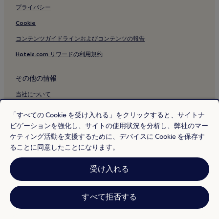
プライバシー
Cookie
コンテンツガイドラインおよびコンテンツの報告
Hotels.com リワードの利用規約
その他の情報
当社について
採用情報
「すべての Cookie を受け入れる」をクリックすると、サイトナ
ビゲーションを強化し、サイトの使用状況を分析し、弊社のマー
旅行ガイド
ケティング活動を支援するために、デバイスに Cookie を保存す
Hotels.com リワード
ることに同意したことになります。
* 一部のホテルは、チェックイン日の 24 時間以上前までにキャンセルす
受け入れる
ることを条件としています。詳細はウェブサイトでご覧ください。
© 2026 Hotels.com, L.P., an Expedia Group company. All rights reserved.
Hotels.com および Hotels.com のロゴは、Hotels.com, L.P. の商標または
登録商標です。
すべて拒否する