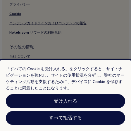
プライバシー
Cookie
コンテンツガイドラインおよびコンテンツの報告
Hotels.com リワードの利用規約
その他の情報
当社について
採用情報
「すべての Cookie を受け入れる」をクリックすると、サイトナ
ビゲーションを強化し、サイトの使用状況を分析し、弊社のマー
旅行ガイド
ケティング活動を支援するために、デバイスに Cookie を保存す
Hotels.com リワード
ることに同意したことになります。
* 一部のホテルは、チェックイン日の 24 時間以上前までにキャンセルす
受け入れる
ることを条件としています。詳細はウェブサイトでご覧ください。
© 2026 Hotels.com, L.P., an Expedia Group company. All rights reserved.
Hotels.com および Hotels.com のロゴは、Hotels.com, L.P. の商標または
登録商標です。
すべて拒否する