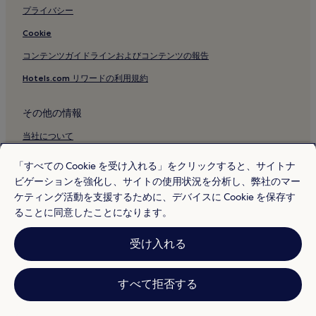
プライバシー
Cookie
コンテンツガイドラインおよびコンテンツの報告
Hotels.com リワードの利用規約
その他の情報
当社について
採用情報
「すべての Cookie を受け入れる」をクリックすると、サイトナ
ビゲーションを強化し、サイトの使用状況を分析し、弊社のマー
旅行ガイド
ケティング活動を支援するために、デバイスに Cookie を保存す
Hotels.com リワード
ることに同意したことになります。
* 一部のホテルは、チェックイン日の 24 時間以上前までにキャンセルす
受け入れる
ることを条件としています。詳細はウェブサイトでご覧ください。
© 2026 Hotels.com, L.P., an Expedia Group company. All rights reserved.
Hotels.com および Hotels.com のロゴは、Hotels.com, L.P. の商標または
登録商標です。
すべて拒否する