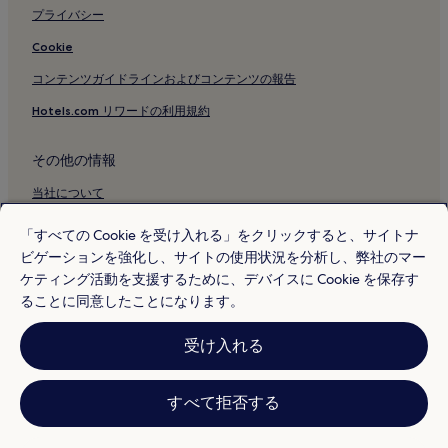
プライバシー
Cookie
コンテンツガイドラインおよびコンテンツの報告
Hotels.com リワードの利用規約
その他の情報
当社について
採用情報
「すべての Cookie を受け入れる」をクリックすると、サイトナ
ビゲーションを強化し、サイトの使用状況を分析し、弊社のマー
旅行ガイド
ケティング活動を支援するために、デバイスに Cookie を保存す
Hotels.com リワード
ることに同意したことになります。
* 一部のホテルは、チェックイン日の 24 時間以上前までにキャンセルす
受け入れる
ることを条件としています。詳細はウェブサイトでご覧ください。
© 2026 Hotels.com, L.P., an Expedia Group company. All rights reserved.
Hotels.com および Hotels.com のロゴは、Hotels.com, L.P. の商標または
登録商標です。
すべて拒否する