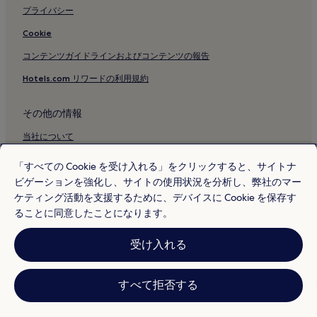
プライバシー
Cookie
コンテンツガイドラインおよびコンテンツの報告
Hotels.com リワードの利用規約
その他の情報
当社について
採用情報
「すべての Cookie を受け入れる」をクリックすると、サイトナ
ビゲーションを強化し、サイトの使用状況を分析し、弊社のマー
旅行ガイド
ケティング活動を支援するために、デバイスに Cookie を保存す
Hotels.com リワード
ることに同意したことになります。
* 一部のホテルは、チェックイン日の 24 時間以上前までにキャンセルす
受け入れる
ることを条件としています。詳細はウェブサイトでご覧ください。
© 2026 Hotels.com, L.P., an Expedia Group company. All rights reserved.
Hotels.com および Hotels.com のロゴは、Hotels.com, L.P. の商標または
登録商標です。
すべて拒否する