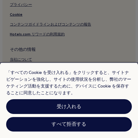
プライバシー
Cookie
コンテンツガイドラインおよびコンテンツの報告
Hotels.com リワードの利用規約
その他の情報
当社について
採用情報
「すべての Cookie を受け入れる」をクリックすると、サイトナ
ビゲーションを強化し、サイトの使用状況を分析し、弊社のマー
旅行ガイド
ケティング活動を支援するために、デバイスに Cookie を保存す
Hotels.com リワード
ることに同意したことになります。
* 一部のホテルは、チェックイン日の 24 時間以上前までにキャンセルす
受け入れる
ることを条件としています。詳細はウェブサイトでご覧ください。
© 2026 Hotels.com, L.P., an Expedia Group company. All rights reserved.
Hotels.com および Hotels.com のロゴは、Hotels.com, L.P. の商標または
登録商標です。
すべて拒否する