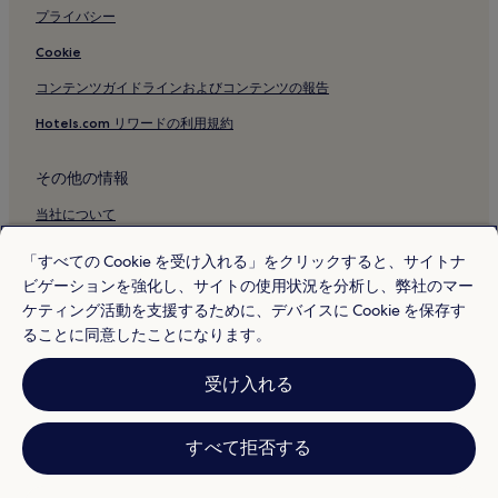
プライバシー
Cookie
コンテンツガイドラインおよびコンテンツの報告
Hotels.com リワードの利用規約
その他の情報
当社について
採用情報
「すべての Cookie を受け入れる」をクリックすると、サイトナ
ビゲーションを強化し、サイトの使用状況を分析し、弊社のマー
旅行ガイド
ケティング活動を支援するために、デバイスに Cookie を保存す
Hotels.com リワード
ることに同意したことになります。
* 一部のホテルは、チェックイン日の 24 時間以上前までにキャンセルす
受け入れる
ることを条件としています。詳細はウェブサイトでご覧ください。
© 2026 Hotels.com, L.P., an Expedia Group company. All rights reserved.
Hotels.com および Hotels.com のロゴは、Hotels.com, L.P. の商標または
登録商標です。
すべて拒否する