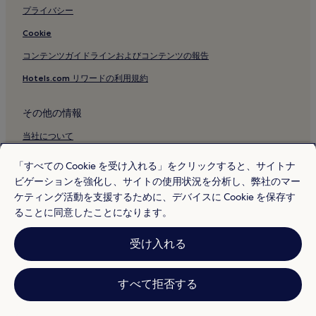
プライバシー
Cookie
コンテンツガイドラインおよびコンテンツの報告
Hotels.com リワードの利用規約
その他の情報
当社について
採用情報
「すべての Cookie を受け入れる」をクリックすると、サイトナ
ビゲーションを強化し、サイトの使用状況を分析し、弊社のマー
旅行ガイド
ケティング活動を支援するために、デバイスに Cookie を保存す
Hotels.com リワード
ることに同意したことになります。
* 一部のホテルは、チェックイン日の 24 時間以上前までにキャンセルす
受け入れる
ることを条件としています。詳細はウェブサイトでご覧ください。
© 2026 Hotels.com, L.P., an Expedia Group company. All rights reserved.
Hotels.com および Hotels.com のロゴは、Hotels.com, L.P. の商標または
登録商標です。
すべて拒否する