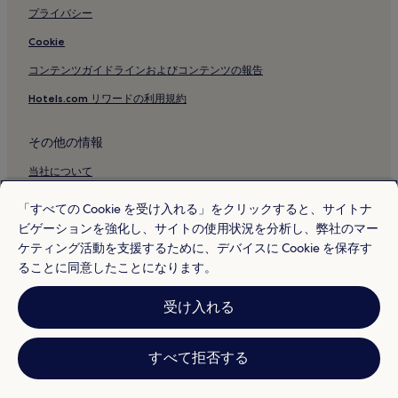
プライバシー
Cookie
コンテンツガイドラインおよびコンテンツの報告
Hotels.com リワードの利用規約
その他の情報
当社について
採用情報
「すべての Cookie を受け入れる」をクリックすると、サイトナ
ビゲーションを強化し、サイトの使用状況を分析し、弊社のマー
旅行ガイド
ケティング活動を支援するために、デバイスに Cookie を保存す
Hotels.com リワード
ることに同意したことになります。
* 一部のホテルは、チェックイン日の 24 時間以上前までにキャンセルす
受け入れる
ることを条件としています。詳細はウェブサイトでご覧ください。
© 2026 Hotels.com, L.P., an Expedia Group company. All rights reserved.
Hotels.com および Hotels.com のロゴは、Hotels.com, L.P. の商標または
登録商標です。
すべて拒否する